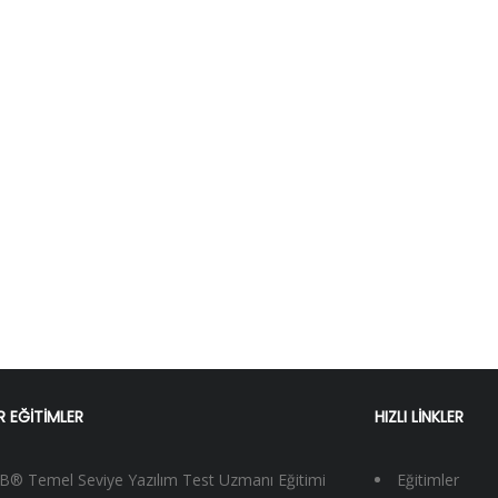
 EĞİTİMLER
HIZLI LİNKLER
B® Temel Seviye Yazılım Test Uzmanı Eğitimi
Eğitimler