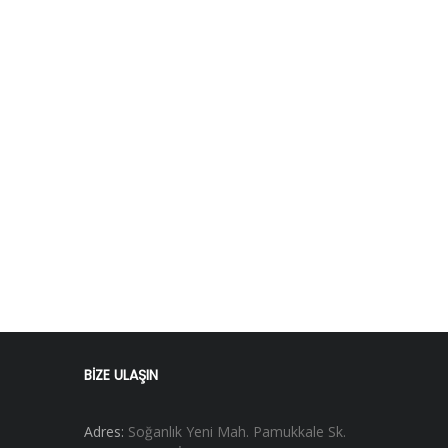
BİZE ULAŞIN
Adres:
Soğanlık Yeni Mah. Pamukkale Sk.