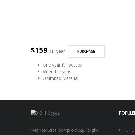
$ 159
per year
PURCHASE
One year full access
Video Lessons
Unlimited Material
POPÜLER
“MentorLabs, sahip olduğu bilgiyi,
ISTQ